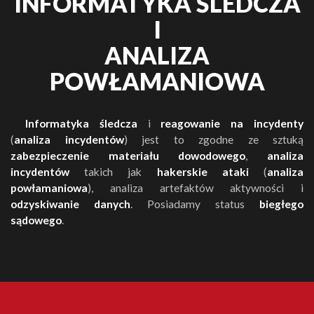
INFORMATYKA ŚLEDCZA
I
ANALIZA
POWŁAMANIOWA
Informatyka śledcza
i
reagowanie na incydenty
(
analiza incydentów
) jest to zgodne ze sztuką
zabezpieczenie materiału dowodowego
,
analiza
incydentów
takich jak
hakerskie ataki
(
analiza
powłamaniowa
), analiza artefaktów aktywności i
odzyskiwanie danych
. Posiadamy status
biegłego
sądowego
.