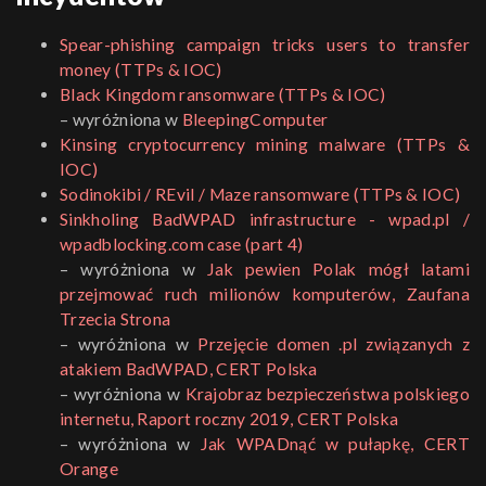
Spear-phishing campaign tricks users to transfer
money (TTPs & IOC)
Black Kingdom ransomware (TTPs & IOC)
– wyróżniona w
BleepingComputer
Kinsing cryptocurrency mining malware (TTPs &
IOC)
Sodinokibi / REvil / Maze ransomware (TTPs & IOC)
Sinkholing BadWPAD infrastructure - wpad.pl /
wpadblocking.com case (part 4)
– wyróżniona w
Jak pewien Polak mógł latami
przejmować ruch milionów komputerów, Zaufana
Trzecia Strona
– wyróżniona w
Przejęcie domen .pl związanych z
atakiem BadWPAD, CERT Polska
– wyróżniona w
Krajobraz bezpieczeństwa polskiego
internetu, Raport roczny 2019, CERT Polska
– wyróżniona w
Jak WPADnąć w pułapkę, CERT
Orange