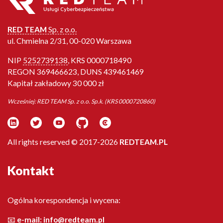
RED TEAM
Sp. z o.o.
ul. Chmielna 2/31, 00-020 Warszawa
NIP
5252739138
, KRS 0000718490
REGON 369466623, DUNS 439461469
Kapitał zakładowy 30 000 zł
Wcześniej: RED TEAM Sp. z o.o. Sp.k. (KRS 0000720860)
All rights reserved © 2017-2026
REDTEAM.PL
Kontakt
Ogólna korespondencja i wycena:
📧
e-mail:
info@redteam.pl