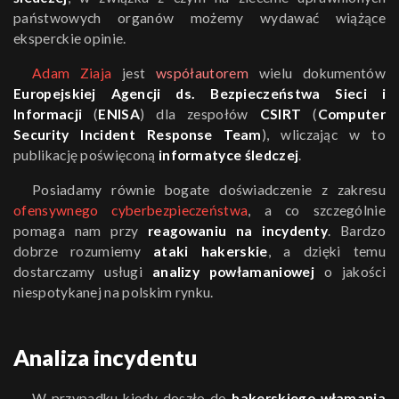
państwowych organów możemy wydawać wiążące
eksperckie opinie.
Adam Ziaja
jest
współautorem
wielu dokumentów
Europejskiej Agencji ds. Bezpieczeństwa Sieci i
Informacji
(
ENISA
) dla zespołów
CSIRT
(
Computer
Security Incident Response Team
), wliczając w to
publikację poświęconą
informatyce śledczej
.
Posiadamy równie bogate doświadczenie z zakresu
ofensywnego cyberbezpieczeństwa
, a co szczególnie
pomaga nam przy
reagowaniu na incydenty
. Bardzo
dobrze rozumiemy
ataki hakerskie
, a dzięki temu
dostarczamy usługi
analizy powłamaniowej
o jakości
niespotykanej na polskim rynku.
Analiza incydentu
W przypadku kiedy doszło do
hakerskiego włamania