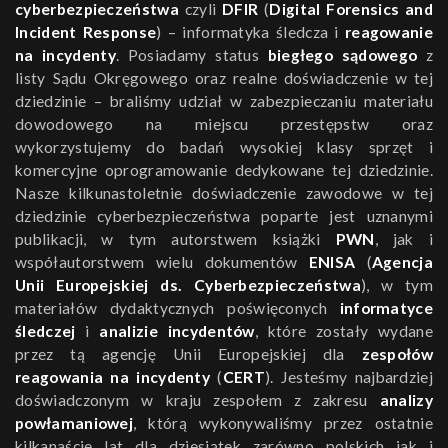
cyberbezpieczeństwa
czyli
DFIR
(
Digital Forensics and
Incident Response
) – informatyka śledcza i
reagowanie
na incydenty
. Posiadamy status
biegłego sądowego
z
listy Sądu Okręgowego oraz realne doświadczenie w tej
dziedzinie – braliśmy udział w zabezpieczaniu materiału
dowodowego na miejscu przestępstw oraz
wykorzystujemy do badań wysokiej klasy sprzęt i
komercyjne oprogramowanie dedykowane tej dziedzinie.
Nasze kilkunastoletnie doświadczenie zawodowe w tej
dziedzinie cyberbezpieczeństwa poparte jest uznanymi
publikacji, w tym autorstwem książki
PWN
, jak i
współautorstwem wielu dokumentów
ENISA
(
Agencja
Unii Europejskiej ds. Cyberbezpieczeństwa
), w tym
materiałów dydaktycznych poświęconych
informatyce
śledczej
i
analizie incydentów
, które zostały wydane
przez tą agencję Unii Europejskiej dla
zespołów
reagowania na incydenty
(
CERT
). Jesteśmy najbardziej
doświadczonym w kraju zespołem z zakresu
analizy
powłamaniowej
, którą wykonywaliśmy przez ostatnie
kilkanaście lat dla dziesiątek zarówno polskich jak i