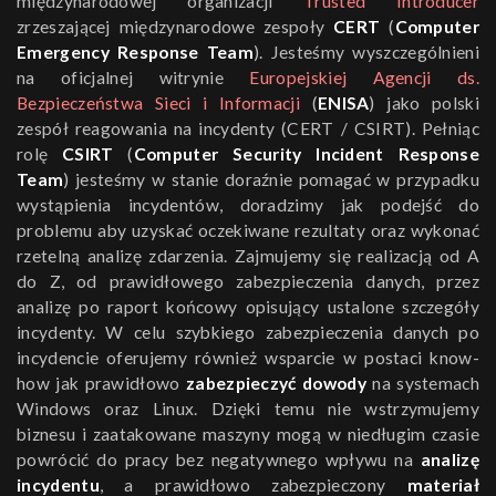
międzynarodowej organizacji
Trusted Introducer
zrzeszającej międzynarodowe zespoły
CERT
(
Computer
Emergency Response Team
). Jesteśmy wyszczególnieni
na oficjalnej witrynie
Europejskiej Agencji ds.
Bezpieczeństwa Sieci i Informacji
(
ENISA
) jako polski
zespół reagowania na incydenty (CERT / CSIRT). Pełniąc
rolę
CSIRT
(
Computer Security Incident Response
Team
) jesteśmy w stanie doraźnie pomagać w przypadku
wystąpienia incydentów, doradzimy jak podejść do
problemu aby uzyskać oczekiwane rezultaty oraz wykonać
rzetelną analizę zdarzenia. Zajmujemy się realizacją od A
do Z, od prawidłowego zabezpieczenia danych, przez
analizę po raport końcowy opisujący ustalone szczegóły
incydenty. W celu szybkiego zabezpieczenia danych po
incydencie oferujemy również wsparcie w postaci know-
how jak prawidłowo
zabezpieczyć dowody
na systemach
Windows oraz Linux. Dzięki temu nie wstrzymujemy
biznesu i zaatakowane maszyny mogą w niedługim czasie
powrócić do pracy bez negatywnego wpływu na
analizę
incydentu
, a prawidłowo zabezpieczony
materiał