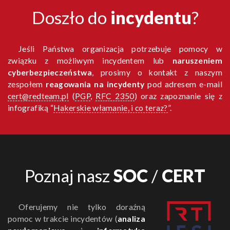
Doszło do
incydentu
?
Jeśli Państwa organizacja potrzebuje pomocy w
związku z możliwym incydentem lub
naruszeniem
cyberbezpieczeństwa
, prosimy o kontakt z naszym
zespołem
reagowania na incydenty
pod adresem e-mail
cert@redteam.pl
(
PGP
,
RFC 2350
) oraz zapoznanie się z
infografiką “
Hakerskie włamanie, i co teraz?
”.
Poznaj nasz
SOC
/
CERT
Oferujemy nie tylko doraźną
pomoc w trakcie incydentów (
analiza