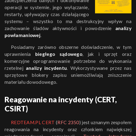
zabezpieczenia danych i dokonywanie
operacji w systemie, jego wyłączanie,
restarty, upływający czas działającego
systemu – wszystko to ma destrukcyjny wpływ na
zachowanie śladów aktywności i powodzenie
analizy
powłamaniowej
.
Posiadamy zarówno obszerne doświadczenie, w tym
uprawnienia
biegłego sądowego
, jak i sprzęt oraz
komercyjne oprogramowanie potrzebne do wykonania
rzetelnej
analizy incydentu
. Wykorzystywane przez nas
sprzętowe blokery zapisu uniemożliwiają zniszczenie
materiału dowodowego.
Reagowanie na incydenty (CERT,
CSIRT)
REDTEAM.PL CERT
(
RFC 2350
) jest uznanym zespołem
reagowania na incydenty oraz członkiem największej