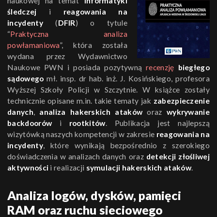
naukowej na temat
informatyki
śledczej
i
reagowania na
incydenty
(
DFIR
) o tytule
“
Praktyczna analiza
powłamaniowa
”, która została
wydana przez Wydawnictwo
Naukowe PWN i posiada pozytywną
recenzję
biegłego
sądowego
mł. insp. dr hab. inż. J. Kosińskiego, profesora
Wyższej Szkoły Policji w Szczytnie. W książce zostały
technicznie opisane m.in. takie tematy jak
zabezpieczenie
danych
,
analiza hakerskich ataków
oraz
wykrywanie
backdoorów
i
rootkitów
. Publikacja jest najlepszą
wizytówką naszych kompetencji w zakresie
reagowania na
incydenty
, które wynikają bezpośrednio z szerokiego
doświadczenia w analizach danych oraz
detekcji złośliwej
aktywności
i realizacji
symulacji hakerskich ataków
.
Analiza logów, dysków, pamięci
RAM oraz ruchu sieciowego