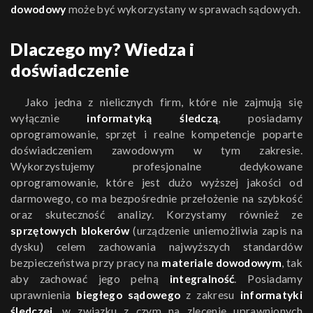
dowodowy
może być wykorzystany w sprawach sądowych.
Dlaczego my? Wiedza i
doświadczenie
Jako jedna z nielicznych firm, które nie zajmują się
wyłącznie
informatyką śledczą
, posiadamy
oprogramowanie, sprzęt i realne kompetencje poparte
doświadczeniem zawodowym w tym zakresie.
Wykorzystujemy profesjonalne dedykowane
oprogramowanie, które jest dużo wyższej jakości od
darmowego, co ma bezpośrednie przełożenie na szybkość
oraz skuteczność analizy. Korzystamy również ze
sprzętowych blokerów
(urządzenie uniemożliwia zapis na
dysku) celem zachowania najwyższych standardów
bezpieczeństwa przy pracy na
materiale dowodowym
, tak
aby zachować jego pełną
integralność
. Posiadamy
uprawnienia
biegłego sądowego
z zakresu
informatyki
śledczej
, w związku z czym na zlecenie uprawnionych